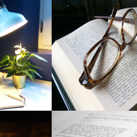
R VOUS AIDER À
COACHING EN ÉCRITU
N ROMAN