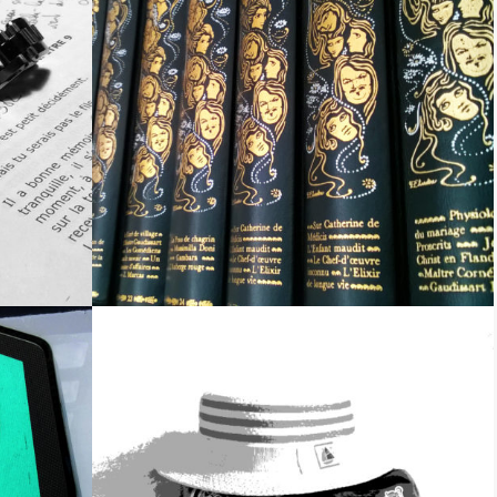
IN) SON
EXISTE-T-IL UNE MÉTHODE POUR
ÉCRIRE UN ROMAN ?
ATIÈRE
FORMULE « AUTO-ÉDITION »