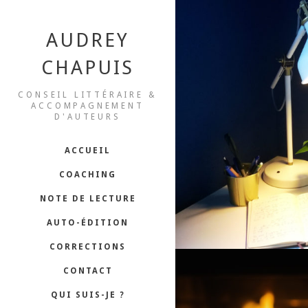
AUDREY
CHAPUIS
CONSEIL LITTÉRAIRE &
10 CONSEILS POU
ACCOMPAGNEMENT
D'AUTEURS
ÉCRIRE U
ACCUEIL
COACHING
NOTE DE LECTURE
AUTO-ÉDITION
CORRECTIONS
CONTACT
QUI SUIS-JE ?