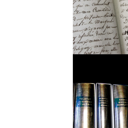
LE COACHING EN É
QUOI